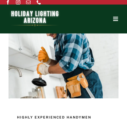
Home
About Us
Residential
Commercial
Testimonials
Contact Us
HIGHLY EXPERIENCED HANDYMEN